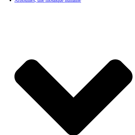
Artsouilles, une mosaïque humaine