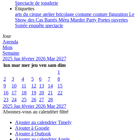
Spectacle de jonglerie
Étiquettes
arts du cirque
atelier
bricolage
costume
couture
figuration
Le
Show des Cas Barrés
Méru
Murder Party
Portes ouvertes
Soirée enquête
spectacle
Jour
Agenda
Mois
Semaine
2025
Jan
février 2026
Mar
2027
lun
mar
mer
jeu
ven
sam
dim
1
2
3
4
5
6
7
8
9
10
11
12
13
14
15
16
17
18
19
20
21
22
23
24
25
26
27
28
2025
Jan
février 2026
Mar
2027
Abonnez-vous au calendrier filtré
Ajouter au calendrier Timely
Ajouter à Google
Ajouter à Outlook
Ajouter au calendrier Apple