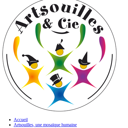
Accueil
Artsouilles, une mosaïque humaine