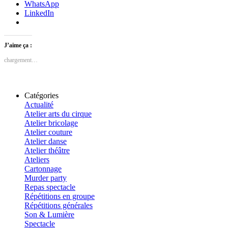
WhatsApp
LinkedIn
J’aime ça :
chargement…
Catégories
Actualité
Atelier arts du cirque
Atelier bricolage
Atelier couture
Atelier danse
Atelier théâtre
Ateliers
Cartonnage
Murder party
Repas spectacle
Répétitions en groupe
Répétitions générales
Son & Lumière
Spectacle