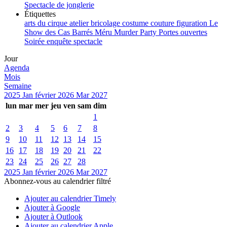
Spectacle de jonglerie
Étiquettes
arts du cirque
atelier
bricolage
costume
couture
figuration
Le
Show des Cas Barrés
Méru
Murder Party
Portes ouvertes
Soirée enquête
spectacle
Jour
Agenda
Mois
Semaine
2025
Jan
février 2026
Mar
2027
lun
mar
mer
jeu
ven
sam
dim
1
2
3
4
5
6
7
8
9
10
11
12
13
14
15
16
17
18
19
20
21
22
23
24
25
26
27
28
2025
Jan
février 2026
Mar
2027
Abonnez-vous au calendrier filtré
Ajouter au calendrier Timely
Ajouter à Google
Ajouter à Outlook
Ajouter au calendrier Apple