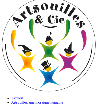
Accueil
Artsouilles, une mosaïque humaine