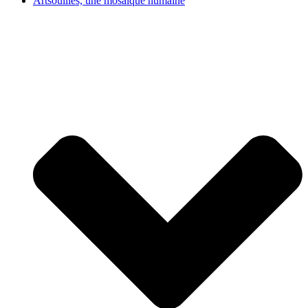
Artsouilles, une mosaïque humaine