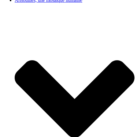
Artsouilles, une mosaïque humaine