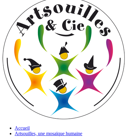
Accueil
Artsouilles, une mosaïque humaine