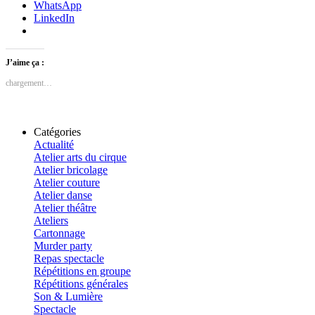
WhatsApp
LinkedIn
J’aime ça :
chargement…
Catégories
Actualité
Atelier arts du cirque
Atelier bricolage
Atelier couture
Atelier danse
Atelier théâtre
Ateliers
Cartonnage
Murder party
Repas spectacle
Répétitions en groupe
Répétitions générales
Son & Lumière
Spectacle