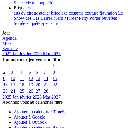
Spectacle de jonglerie
Étiquettes
arts du cirque
atelier
bricolage
costume
couture
figuration
Le
Show des Cas Barrés
Méru
Murder Party
Portes ouvertes
Soirée enquête
spectacle
Jour
Agenda
Mois
Semaine
2025
Jan
février 2026
Mar
2027
lun
mar
mer
jeu
ven
sam
dim
1
2
3
4
5
6
7
8
9
10
11
12
13
14
15
16
17
18
19
20
21
22
23
24
25
26
27
28
2025
Jan
février 2026
Mar
2027
Abonnez-vous au calendrier filtré
Ajouter au calendrier Timely
Ajouter à Google
Ajouter à Outlook
Ajouter au calendrier Apple