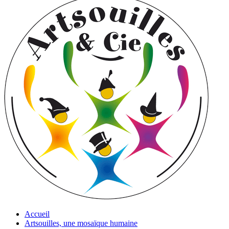
Accueil
Artsouilles, une mosaïque humaine