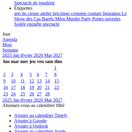
Spectacle de jonglerie
Étiquettes
arts du cirque
atelier
bricolage
costume
couture
figuration
Le
Show des Cas Barrés
Méru
Murder Party
Portes ouvertes
Soirée enquête
spectacle
Jour
Agenda
Mois
Semaine
2025
Jan
février 2026
Mar
2027
lun
mar
mer
jeu
ven
sam
dim
1
2
3
4
5
6
7
8
9
10
11
12
13
14
15
16
17
18
19
20
21
22
23
24
25
26
27
28
2025
Jan
février 2026
Mar
2027
Abonnez-vous au calendrier filtré
Ajouter au calendrier Timely
Ajouter à Google
Ajouter à Outlook
Ajouter au calendrier Apple