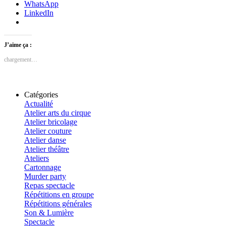
WhatsApp
LinkedIn
J’aime ça :
chargement…
Catégories
Actualité
Atelier arts du cirque
Atelier bricolage
Atelier couture
Atelier danse
Atelier théâtre
Ateliers
Cartonnage
Murder party
Repas spectacle
Répétitions en groupe
Répétitions générales
Son & Lumière
Spectacle