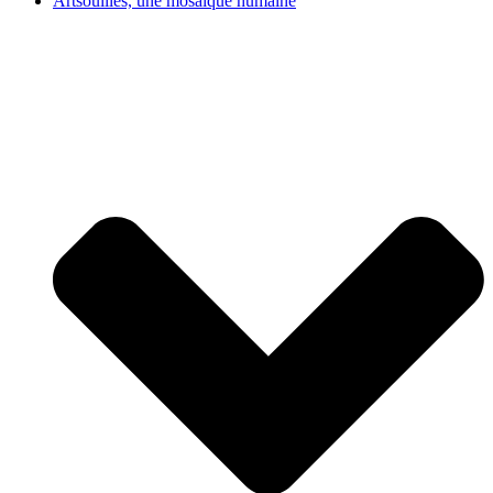
Artsouilles, une mosaïque humaine