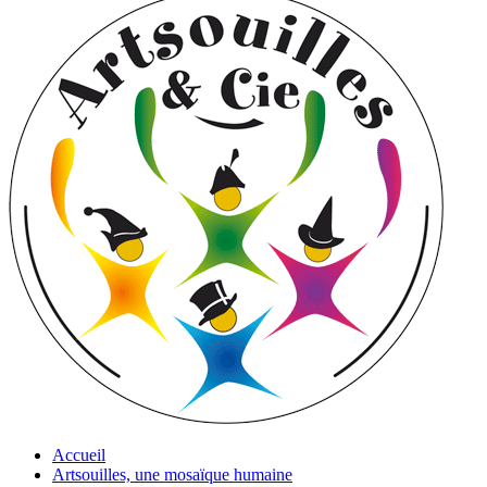
Accueil
Artsouilles, une mosaïque humaine