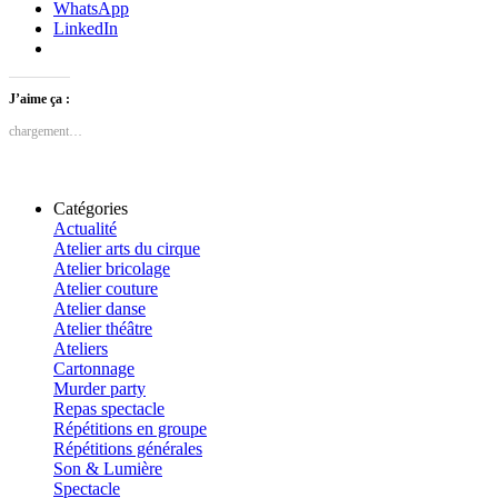
WhatsApp
LinkedIn
J’aime ça :
chargement…
Catégories
Actualité
Atelier arts du cirque
Atelier bricolage
Atelier couture
Atelier danse
Atelier théâtre
Ateliers
Cartonnage
Murder party
Repas spectacle
Répétitions en groupe
Répétitions générales
Son & Lumière
Spectacle