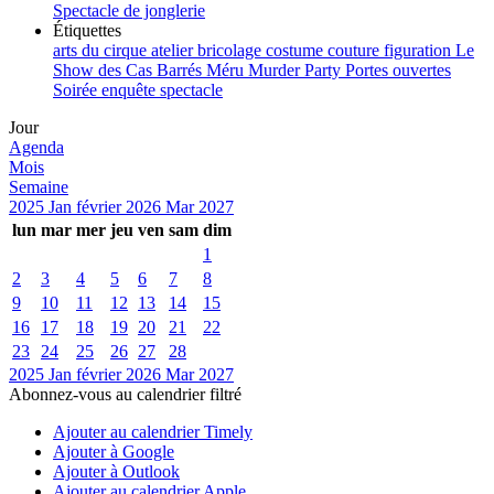
Spectacle de jonglerie
Étiquettes
arts du cirque
atelier
bricolage
costume
couture
figuration
Le
Show des Cas Barrés
Méru
Murder Party
Portes ouvertes
Soirée enquête
spectacle
Jour
Agenda
Mois
Semaine
2025
Jan
février 2026
Mar
2027
lun
mar
mer
jeu
ven
sam
dim
1
2
3
4
5
6
7
8
9
10
11
12
13
14
15
16
17
18
19
20
21
22
23
24
25
26
27
28
2025
Jan
février 2026
Mar
2027
Abonnez-vous au calendrier filtré
Ajouter au calendrier Timely
Ajouter à Google
Ajouter à Outlook
Ajouter au calendrier Apple