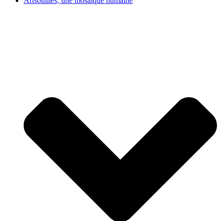
Artsouilles, une mosaïque humaine