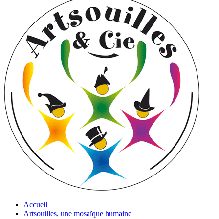
Accueil
Artsouilles, une mosaïque humaine