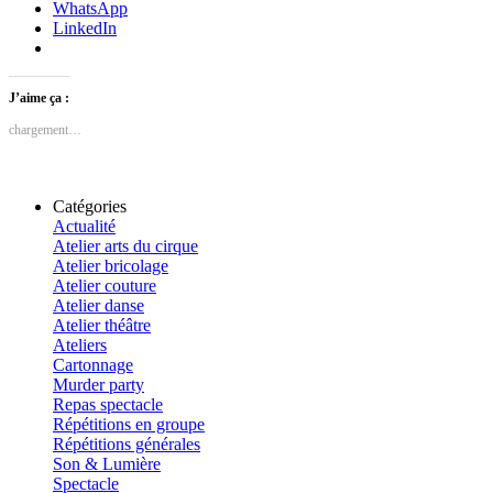
WhatsApp
LinkedIn
J’aime ça :
chargement…
Catégories
Actualité
Atelier arts du cirque
Atelier bricolage
Atelier couture
Atelier danse
Atelier théâtre
Ateliers
Cartonnage
Murder party
Repas spectacle
Répétitions en groupe
Répétitions générales
Son & Lumière
Spectacle