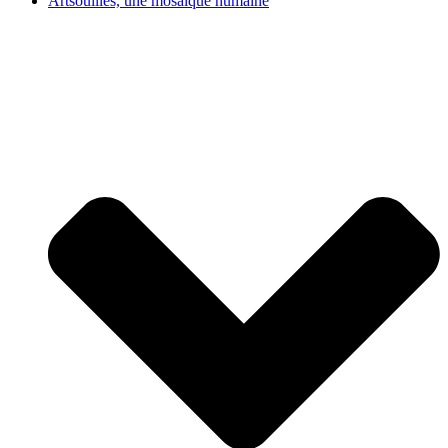
Artsouilles, une mosaïque humaine