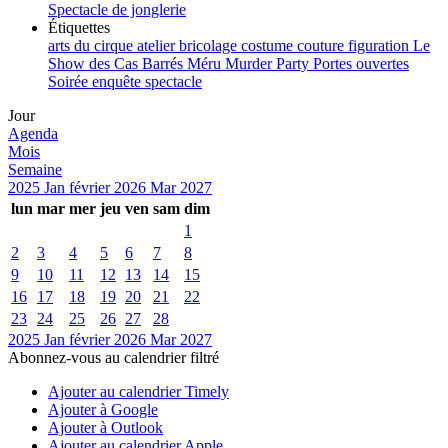
Spectacle de jonglerie
Étiquettes
arts du cirque
atelier
bricolage
costume
couture
figuration
Le
Show des Cas Barrés
Méru
Murder Party
Portes ouvertes
Soirée enquête
spectacle
Jour
Agenda
Mois
Semaine
2025
Jan
février 2026
Mar
2027
lun
mar
mer
jeu
ven
sam
dim
1
2
3
4
5
6
7
8
9
10
11
12
13
14
15
16
17
18
19
20
21
22
23
24
25
26
27
28
2025
Jan
février 2026
Mar
2027
Abonnez-vous au calendrier filtré
Ajouter au calendrier Timely
Ajouter à Google
Ajouter à Outlook
Ajouter au calendrier Apple