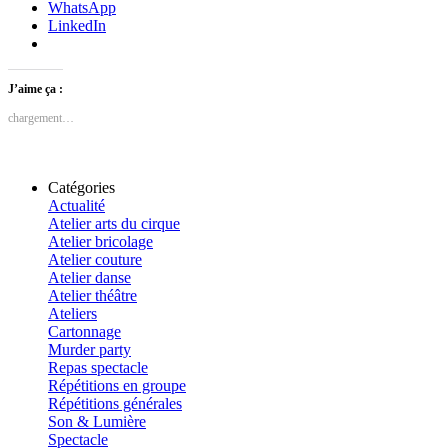
WhatsApp
LinkedIn
J’aime ça :
chargement…
Catégories
Actualité
Atelier arts du cirque
Atelier bricolage
Atelier couture
Atelier danse
Atelier théâtre
Ateliers
Cartonnage
Murder party
Repas spectacle
Répétitions en groupe
Répétitions générales
Son & Lumière
Spectacle