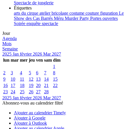
Spectacle de jonglerie
Étiquettes
arts du cirque
atelier
bricolage
costume
couture
figuration
Le
Show des Cas Barrés
Méru
Murder Party
Portes ouvertes
Soirée enquête
spectacle
Jour
Agenda
Mois
Semaine
2025
Jan
février 2026
Mar
2027
lun
mar
mer
jeu
ven
sam
dim
1
2
3
4
5
6
7
8
9
10
11
12
13
14
15
16
17
18
19
20
21
22
23
24
25
26
27
28
2025
Jan
février 2026
Mar
2027
Abonnez-vous au calendrier filtré
Ajouter au calendrier Timely
Ajouter à Google
Ajouter à Outlook
Ajouter au calendrier Apple