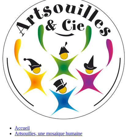
Accueil
Artsouilles, une mosaïque humaine