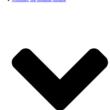
Artsouilles, une mosaïque humaine