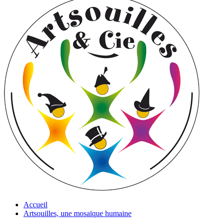
Accueil
Artsouilles, une mosaïque humaine