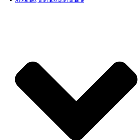
Artsouilles, une mosaïque humaine