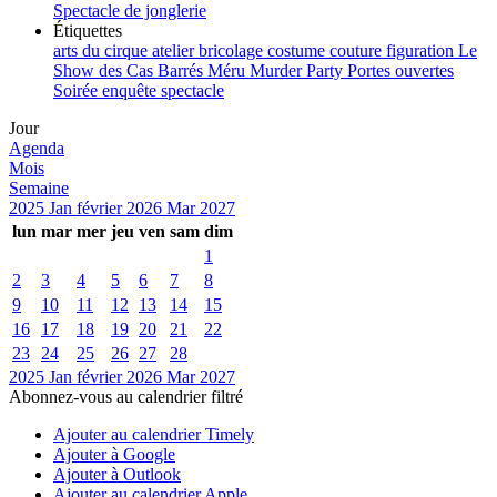
Spectacle de jonglerie
Étiquettes
arts du cirque
atelier
bricolage
costume
couture
figuration
Le
Show des Cas Barrés
Méru
Murder Party
Portes ouvertes
Soirée enquête
spectacle
Jour
Agenda
Mois
Semaine
2025
Jan
février 2026
Mar
2027
lun
mar
mer
jeu
ven
sam
dim
1
2
3
4
5
6
7
8
9
10
11
12
13
14
15
16
17
18
19
20
21
22
23
24
25
26
27
28
2025
Jan
février 2026
Mar
2027
Abonnez-vous au calendrier filtré
Ajouter au calendrier Timely
Ajouter à Google
Ajouter à Outlook
Ajouter au calendrier Apple