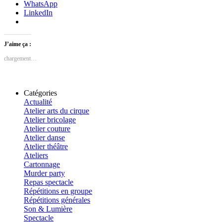
WhatsApp
LinkedIn
J’aime ça :
chargement…
Catégories
Actualité
Atelier arts du cirque
Atelier bricolage
Atelier couture
Atelier danse
Atelier théâtre
Ateliers
Cartonnage
Murder party
Repas spectacle
Répétitions en groupe
Répétitions générales
Son & Lumière
Spectacle