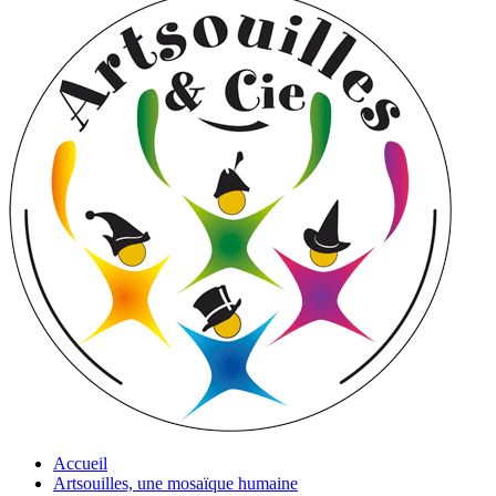
Accueil
Artsouilles, une mosaïque humaine