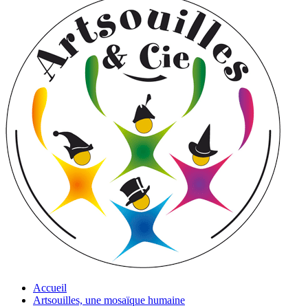
Accueil
Artsouilles, une mosaïque humaine