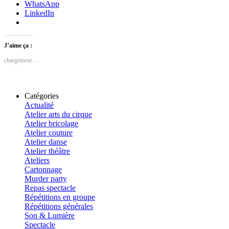
WhatsApp
LinkedIn
J’aime ça :
chargement…
Catégories
Actualité
Atelier arts du cirque
Atelier bricolage
Atelier couture
Atelier danse
Atelier théâtre
Ateliers
Cartonnage
Murder party
Repas spectacle
Répétitions en groupe
Répétitions générales
Son & Lumière
Spectacle