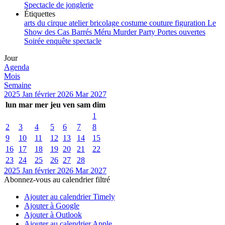
Spectacle de jonglerie
Étiquettes
arts du cirque
atelier
bricolage
costume
couture
figuration
Le
Show des Cas Barrés
Méru
Murder Party
Portes ouvertes
Soirée enquête
spectacle
Jour
Agenda
Mois
Semaine
2025
Jan
février 2026
Mar
2027
lun
mar
mer
jeu
ven
sam
dim
1
2
3
4
5
6
7
8
9
10
11
12
13
14
15
16
17
18
19
20
21
22
23
24
25
26
27
28
2025
Jan
février 2026
Mar
2027
Abonnez-vous au calendrier filtré
Ajouter au calendrier Timely
Ajouter à Google
Ajouter à Outlook
Ajouter au calendrier Apple