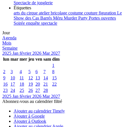
Spectacle de jonglerie
Étiquettes
arts du cirque
atelier
bricolage
costume
couture
figuration
Le
Show des Cas Barrés
Méru
Murder Party
Portes ouvertes
Soirée enquête
spectacle
Jour
Agenda
Mois
Semaine
2025
Jan
février 2026
Mar
2027
lun
mar
mer
jeu
ven
sam
dim
1
2
3
4
5
6
7
8
9
10
11
12
13
14
15
16
17
18
19
20
21
22
23
24
25
26
27
28
2025
Jan
février 2026
Mar
2027
Abonnez-vous au calendrier filtré
Ajouter au calendrier Timely
Ajouter à Google
Ajouter à Outlook
Ajouter au calendrier Apple