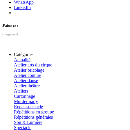
WhatsApp
LinkedIn
J’aime ça :
chargement…
Catégories
Actualité
Atelier arts du cirque
Atelier bricolage
Atelier couture
Atelier danse
Atelier théâtre
Ateliers
Cartonnage
Murder party
Repas spectacle
Répétitions en groupe
Répétitions générales
Son & Lumière
Spectacle