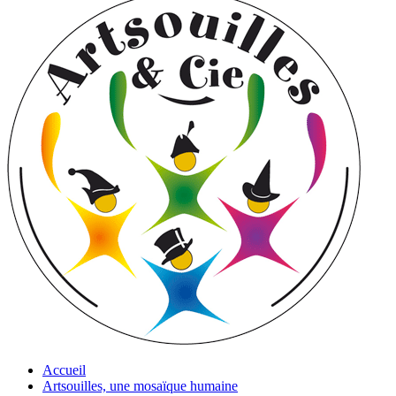
Accueil
Artsouilles, une mosaïque humaine