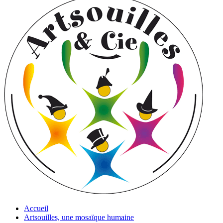
Accueil
Artsouilles, une mosaïque humaine