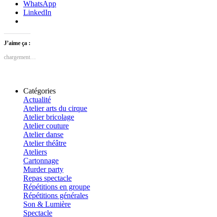
WhatsApp
LinkedIn
J’aime ça :
chargement…
Catégories
Actualité
Atelier arts du cirque
Atelier bricolage
Atelier couture
Atelier danse
Atelier théâtre
Ateliers
Cartonnage
Murder party
Repas spectacle
Répétitions en groupe
Répétitions générales
Son & Lumière
Spectacle