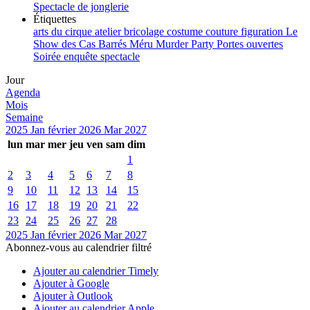
Spectacle de jonglerie
Étiquettes
arts du cirque
atelier
bricolage
costume
couture
figuration
Le
Show des Cas Barrés
Méru
Murder Party
Portes ouvertes
Soirée enquête
spectacle
Jour
Agenda
Mois
Semaine
2025
Jan
février 2026
Mar
2027
lun
mar
mer
jeu
ven
sam
dim
1
2
3
4
5
6
7
8
9
10
11
12
13
14
15
16
17
18
19
20
21
22
23
24
25
26
27
28
2025
Jan
février 2026
Mar
2027
Abonnez-vous au calendrier filtré
Ajouter au calendrier Timely
Ajouter à Google
Ajouter à Outlook
Ajouter au calendrier Apple