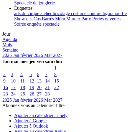
Spectacle de jonglerie
Étiquettes
arts du cirque
atelier
bricolage
costume
couture
figuration
Le
Show des Cas Barrés
Méru
Murder Party
Portes ouvertes
Soirée enquête
spectacle
Jour
Agenda
Mois
Semaine
2025
Jan
février 2026
Mar
2027
lun
mar
mer
jeu
ven
sam
dim
1
2
3
4
5
6
7
8
9
10
11
12
13
14
15
16
17
18
19
20
21
22
23
24
25
26
27
28
2025
Jan
février 2026
Mar
2027
Abonnez-vous au calendrier filtré
Ajouter au calendrier Timely
Ajouter à Google
Ajouter à Outlook
Ajouter au calendrier Apple