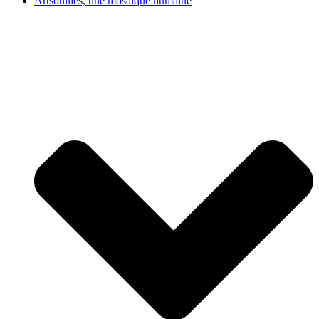
Artsouilles, une mosaïque humaine