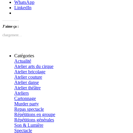
WhatsApp
LinkedIn
J’aime ça :
chargement…
Catégories
Actualité
Atelier arts du cirque
Atelier bricolage
Atelier couture
Atelier danse
Atelier théâtre
Ateliers
Cartonnage
Murder party
Repas spectacle
Répétitions en groupe
Répétitions générales
Son & Lumière
Spectacle