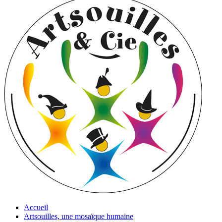
Accueil
Artsouilles, une mosaïque humaine