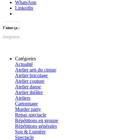
WhatsApp
LinkedIn
J’aime ça :
chargement…
Catégories
Actualité
Atelier arts du cirque
Atelier bricolage
Atelier couture
Atelier danse
Atelier théâtre
Ateliers
Cartonnage
Murder party
Repas spectacle
Répétitions en groupe
Répétitions générales
Son & Lumière
Spectacle