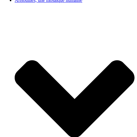
Artsouilles, une mosaïque humaine