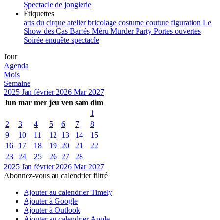
Spectacle de jonglerie
Étiquettes
arts du cirque
atelier
bricolage
costume
couture
figuration
Le
Show des Cas Barrés
Méru
Murder Party
Portes ouvertes
Soirée enquête
spectacle
Jour
Agenda
Mois
Semaine
2025
Jan
février 2026
Mar
2027
lun
mar
mer
jeu
ven
sam
dim
1
2
3
4
5
6
7
8
9
10
11
12
13
14
15
16
17
18
19
20
21
22
23
24
25
26
27
28
2025
Jan
février 2026
Mar
2027
Abonnez-vous au calendrier filtré
Ajouter au calendrier Timely
Ajouter à Google
Ajouter à Outlook
Ajouter au calendrier Apple