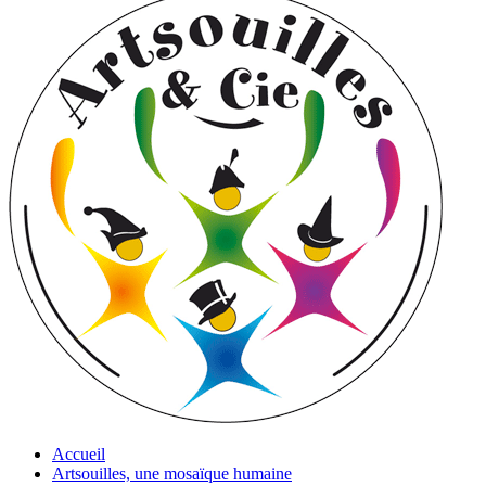
Accueil
Artsouilles, une mosaïque humaine