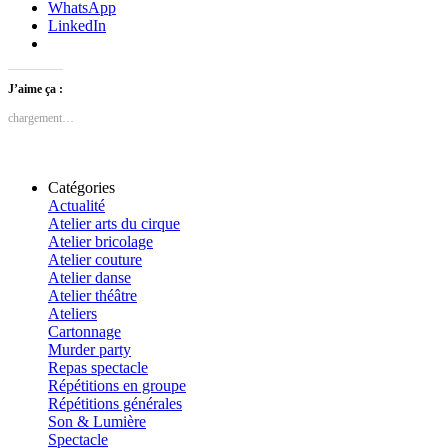
WhatsApp
LinkedIn
J’aime ça :
chargement…
Catégories
Actualité
Atelier arts du cirque
Atelier bricolage
Atelier couture
Atelier danse
Atelier théâtre
Ateliers
Cartonnage
Murder party
Repas spectacle
Répétitions en groupe
Répétitions générales
Son & Lumière
Spectacle