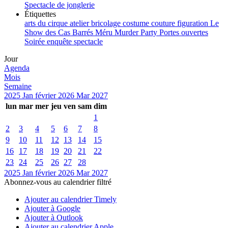
Spectacle de jonglerie
Étiquettes
arts du cirque
atelier
bricolage
costume
couture
figuration
Le
Show des Cas Barrés
Méru
Murder Party
Portes ouvertes
Soirée enquête
spectacle
Jour
Agenda
Mois
Semaine
2025
Jan
février 2026
Mar
2027
lun
mar
mer
jeu
ven
sam
dim
1
2
3
4
5
6
7
8
9
10
11
12
13
14
15
16
17
18
19
20
21
22
23
24
25
26
27
28
2025
Jan
février 2026
Mar
2027
Abonnez-vous au calendrier filtré
Ajouter au calendrier Timely
Ajouter à Google
Ajouter à Outlook
Ajouter au calendrier Apple