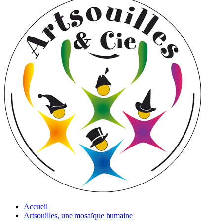
Accueil
Artsouilles, une mosaïque humaine