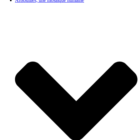
Artsouilles, une mosaïque humaine