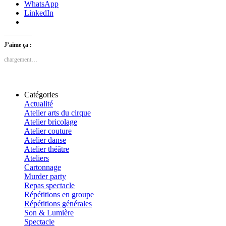
WhatsApp
LinkedIn
J’aime ça :
chargement…
Catégories
Actualité
Atelier arts du cirque
Atelier bricolage
Atelier couture
Atelier danse
Atelier théâtre
Ateliers
Cartonnage
Murder party
Repas spectacle
Répétitions en groupe
Répétitions générales
Son & Lumière
Spectacle