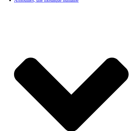
Artsouilles, une mosaïque humaine