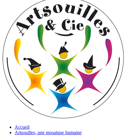
Accueil
Artsouilles, une mosaïque humaine