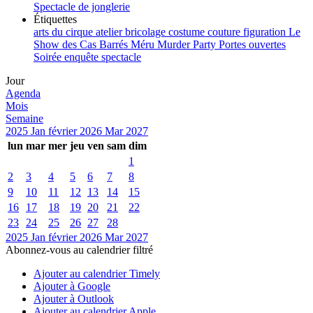
Spectacle de jonglerie
Étiquettes
arts du cirque
atelier
bricolage
costume
couture
figuration
Le
Show des Cas Barrés
Méru
Murder Party
Portes ouvertes
Soirée enquête
spectacle
Jour
Agenda
Mois
Semaine
2025
Jan
février 2026
Mar
2027
lun
mar
mer
jeu
ven
sam
dim
1
2
3
4
5
6
7
8
9
10
11
12
13
14
15
16
17
18
19
20
21
22
23
24
25
26
27
28
2025
Jan
février 2026
Mar
2027
Abonnez-vous au calendrier filtré
Ajouter au calendrier Timely
Ajouter à Google
Ajouter à Outlook
Ajouter au calendrier Apple