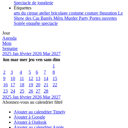
Spectacle de jonglerie
Étiquettes
arts du cirque
atelier
bricolage
costume
couture
figuration
Le
Show des Cas Barrés
Méru
Murder Party
Portes ouvertes
Soirée enquête
spectacle
Jour
Agenda
Mois
Semaine
2025
Jan
février 2026
Mar
2027
lun
mar
mer
jeu
ven
sam
dim
1
2
3
4
5
6
7
8
9
10
11
12
13
14
15
16
17
18
19
20
21
22
23
24
25
26
27
28
2025
Jan
février 2026
Mar
2027
Abonnez-vous au calendrier filtré
Ajouter au calendrier Timely
Ajouter à Google
Ajouter à Outlook
Ajouter au calendrier Apple