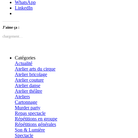
WhatsApp
LinkedIn
J’aime ça :
chargement…
Catégories
Actualité
Atelier arts du cirque
Atelier bricolage
Atelier couture
Atelier danse
Atelier théâtre
Ateliers
Cartonnage
Murder party
Repas spectacle
Répétitions en groupe
Répétitions générales
Son & Lumière
Spectacle