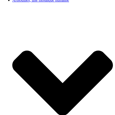
Artsouilles, une mosaïque humaine