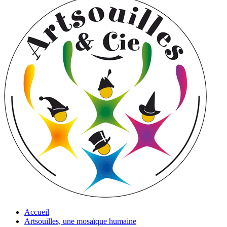
Accueil
Artsouilles, une mosaïque humaine