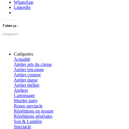
WhatsApp
LinkedIn
J’aime ça :
chargement…
Catégories
Actualité
Atelier arts du cirque
Atelier bricolage
Atelier couture
Atelier danse
Atelier théâtre
Ateliers
Cartonnage
Murder party
Repas spectacle
Répétitions en groupe
Répétitions générales
Son & Lumière
Spectacle