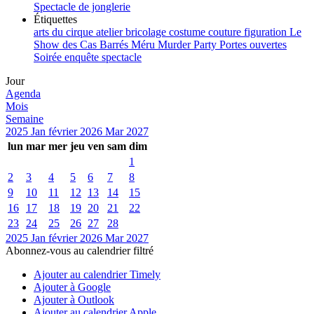
Spectacle de jonglerie
Étiquettes
arts du cirque
atelier
bricolage
costume
couture
figuration
Le
Show des Cas Barrés
Méru
Murder Party
Portes ouvertes
Soirée enquête
spectacle
Jour
Agenda
Mois
Semaine
2025
Jan
février 2026
Mar
2027
lun
mar
mer
jeu
ven
sam
dim
1
2
3
4
5
6
7
8
9
10
11
12
13
14
15
16
17
18
19
20
21
22
23
24
25
26
27
28
2025
Jan
février 2026
Mar
2027
Abonnez-vous au calendrier filtré
Ajouter au calendrier Timely
Ajouter à Google
Ajouter à Outlook
Ajouter au calendrier Apple