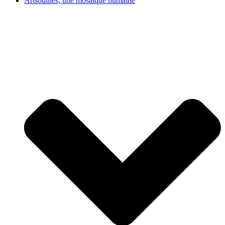
Artsouilles, une mosaïque humaine