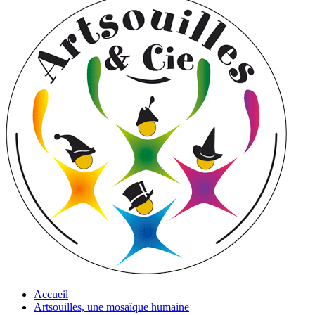
Accueil
Artsouilles, une mosaïque humaine