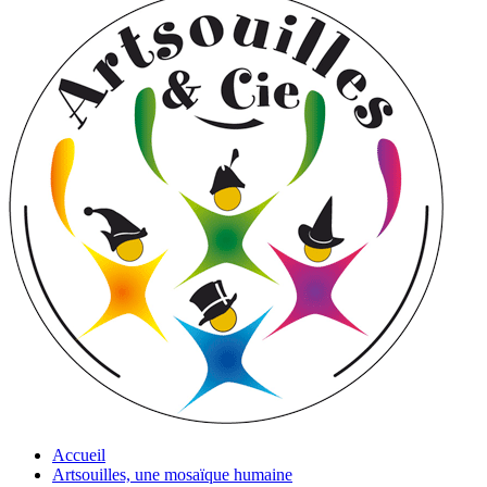
Accueil
Artsouilles, une mosaïque humaine