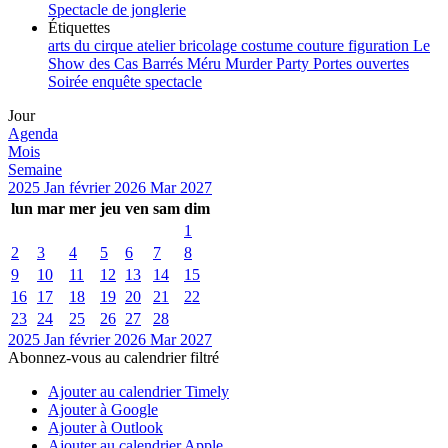
Spectacle de jonglerie
Étiquettes
arts du cirque
atelier
bricolage
costume
couture
figuration
Le
Show des Cas Barrés
Méru
Murder Party
Portes ouvertes
Soirée enquête
spectacle
Jour
Agenda
Mois
Semaine
2025
Jan
février 2026
Mar
2027
lun
mar
mer
jeu
ven
sam
dim
1
2
3
4
5
6
7
8
9
10
11
12
13
14
15
16
17
18
19
20
21
22
23
24
25
26
27
28
2025
Jan
février 2026
Mar
2027
Abonnez-vous au calendrier filtré
Ajouter au calendrier Timely
Ajouter à Google
Ajouter à Outlook
Ajouter au calendrier Apple