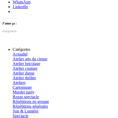
WhatsApp
LinkedIn
J’aime ça :
chargement…
Catégories
Actualité
Atelier arts du cirque
Atelier bricolage
Atelier couture
Atelier danse
Atelier théâtre
Ateliers
Cartonnage
Murder party
Repas spectacle
Répétitions en groupe
Répétitions générales
Son & Lumière
Spectacle