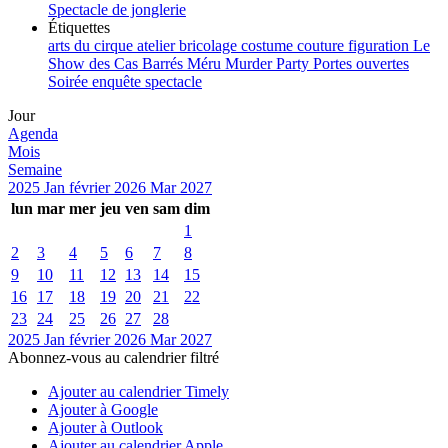
Spectacle de jonglerie
Étiquettes
arts du cirque
atelier
bricolage
costume
couture
figuration
Le
Show des Cas Barrés
Méru
Murder Party
Portes ouvertes
Soirée enquête
spectacle
Jour
Agenda
Mois
Semaine
2025
Jan
février 2026
Mar
2027
lun
mar
mer
jeu
ven
sam
dim
1
2
3
4
5
6
7
8
9
10
11
12
13
14
15
16
17
18
19
20
21
22
23
24
25
26
27
28
2025
Jan
février 2026
Mar
2027
Abonnez-vous au calendrier filtré
Ajouter au calendrier Timely
Ajouter à Google
Ajouter à Outlook
Ajouter au calendrier Apple