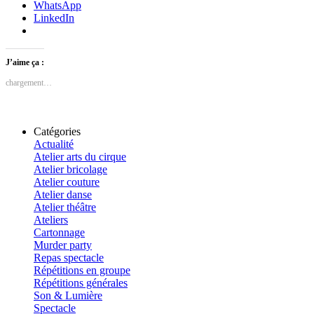
WhatsApp
LinkedIn
J’aime ça :
chargement…
Catégories
Actualité
Atelier arts du cirque
Atelier bricolage
Atelier couture
Atelier danse
Atelier théâtre
Ateliers
Cartonnage
Murder party
Repas spectacle
Répétitions en groupe
Répétitions générales
Son & Lumière
Spectacle