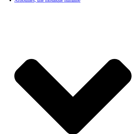
Artsouilles, une mosaïque humaine