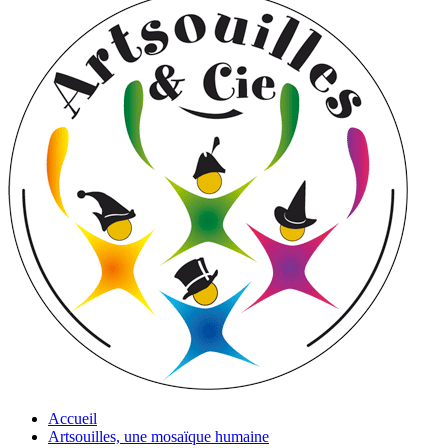
Accueil
Artsouilles, une mosaïque humaine