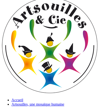
Accueil
Artsouilles, une mosaïque humaine