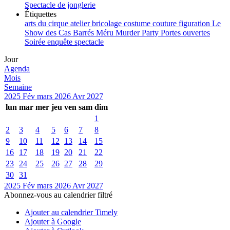
Spectacle de jonglerie
Étiquettes
arts du cirque
atelier
bricolage
costume
couture
figuration
Le
Show des Cas Barrés
Méru
Murder Party
Portes ouvertes
Soirée enquête
spectacle
Jour
Agenda
Mois
Semaine
2025
Fév
mars 2026
Avr
2027
lun
mar
mer
jeu
ven
sam
dim
1
2
3
4
5
6
7
8
9
10
11
12
13
14
15
16
17
18
19
20
21
22
23
24
25
26
27
28
29
30
31
2025
Fév
mars 2026
Avr
2027
Abonnez-vous au calendrier filtré
Ajouter au calendrier Timely
Ajouter à Google