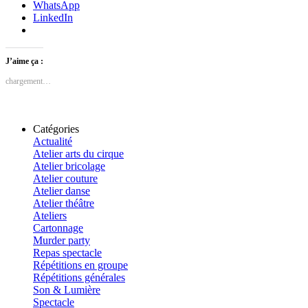
WhatsApp
LinkedIn
J’aime ça :
chargement…
Catégories
Actualité
Atelier arts du cirque
Atelier bricolage
Atelier couture
Atelier danse
Atelier théâtre
Ateliers
Cartonnage
Murder party
Repas spectacle
Répétitions en groupe
Répétitions générales
Son & Lumière
Spectacle