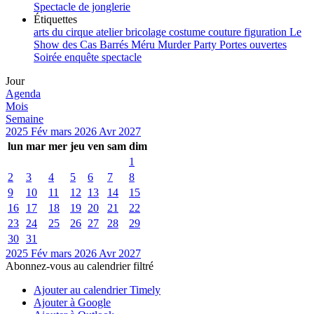
Spectacle de jonglerie
Étiquettes
arts du cirque
atelier
bricolage
costume
couture
figuration
Le
Show des Cas Barrés
Méru
Murder Party
Portes ouvertes
Soirée enquête
spectacle
Jour
Agenda
Mois
Semaine
2025
Fév
mars 2026
Avr
2027
lun
mar
mer
jeu
ven
sam
dim
1
2
3
4
5
6
7
8
9
10
11
12
13
14
15
16
17
18
19
20
21
22
23
24
25
26
27
28
29
30
31
2025
Fév
mars 2026
Avr
2027
Abonnez-vous au calendrier filtré
Ajouter au calendrier Timely
Ajouter à Google