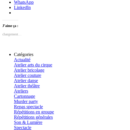
WhatsApp
LinkedIn
J’aime ça :
chargement…
Catégories
Actualité
Atelier arts du cirque
Atelier bricolage
Atelier couture
Atelier danse
Atelier théâtre
Ateliers
Cartonnage
Murder party
Repas spectacle
Répétitions en groupe
Répétitions générales
Son & Lumière
Spectacle