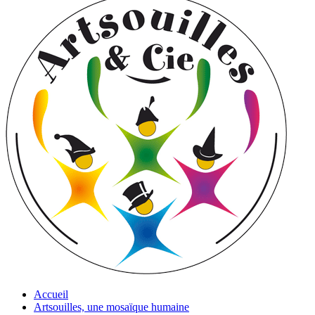
Accueil
Artsouilles, une mosaïque humaine