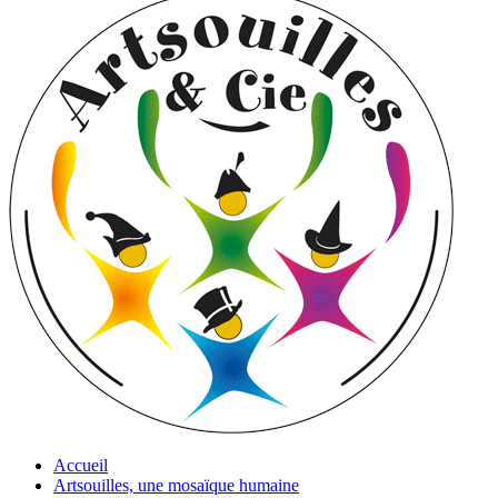
Accueil
Artsouilles, une mosaïque humaine