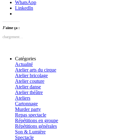
WhatsApp
LinkedIn
J’aime ça :
chargement…
Catégories
Actualité
Atelier arts du cirque
Atelier bricolage
Atelier couture
Atelier danse
Atelier théâtre
Ateliers
Cartonnage
Murder party
Repas spectacle
Répétitions en groupe
Répétitions générales
Son & Lumière
Spectacle