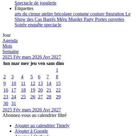
Spectacle de jonglerie
Étiquettes
arts du cirque
atelier
bricolage
costume
couture
figuration
Le
Show des Cas Barrés
Méru
Murder Party
Portes ouvertes
Soirée enquête
spectacle
Jour
Agenda
Mois
Semaine
2025
Fév
mars 2026
Avr
2027
lun
mar
mer
jeu
ven
sam
dim
1
2
3
4
5
6
7
8
9
10
11
12
13
14
15
16
17
18
19
20
21
22
23
24
25
26
27
28
29
30
31
2025
Fév
mars 2026
Avr
2027
Abonnez-vous au calendrier filtré
Ajouter au calendrier Timely
Ajouter à Google