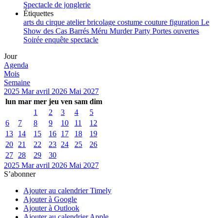
Spectacle de jonglerie
Étiquettes
arts du cirque
atelier
bricolage
costume
couture
figuration
Le
Show des Cas Barrés
Méru
Murder Party
Portes ouvertes
Soirée enquête
spectacle
Jour
Agenda
Mois
Semaine
2025
Mar
avril 2026
Mai
2027
lun
mar
mer
jeu
ven
sam
dim
1
2
3
4
5
6
7
8
9
10
11
12
13
14
15
16
17
18
19
20
21
22
23
24
25
26
27
28
29
30
2025
Mar
avril 2026
Mai
2027
S’abonner
Ajouter au calendrier Timely
Ajouter à Google
Ajouter à Outlook
Ajouter au calendrier Apple