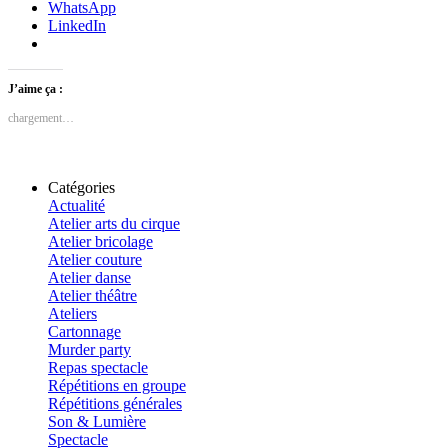
WhatsApp
LinkedIn
J’aime ça :
chargement…
Catégories
Actualité
Atelier arts du cirque
Atelier bricolage
Atelier couture
Atelier danse
Atelier théâtre
Ateliers
Cartonnage
Murder party
Repas spectacle
Répétitions en groupe
Répétitions générales
Son & Lumière
Spectacle