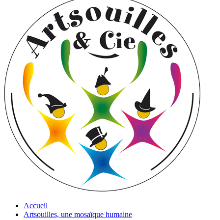
Accueil
Artsouilles, une mosaïque humaine