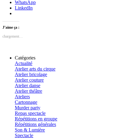
WhatsApp
LinkedIn
J’aime ça :
chargement…
Catégories
Actualité
Atelier arts du cirque
Atelier bricolage
Atelier couture
Atelier danse
Atelier théâtre
Ateliers
Cartonnage
Murder party
Repas spectacle
Répétitions en groupe
Répétitions générales
Son & Lumière
Spectacle