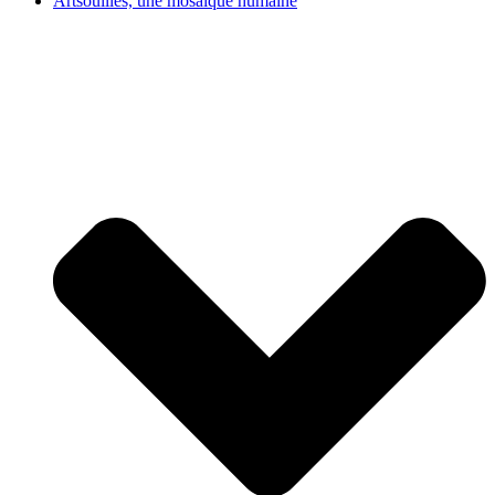
Artsouilles, une mosaïque humaine