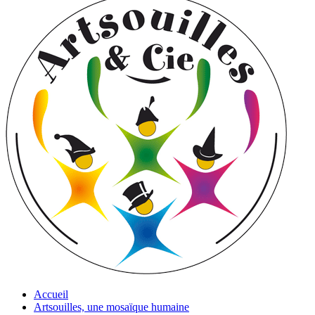
Accueil
Artsouilles, une mosaïque humaine