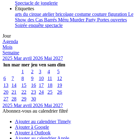
Spectacle de jonglerie
Étiquettes
arts du cirque
atelier
bricolage
costume
couture
figuration
Le
Show des Cas Barrés
Méru
Murder Party
Portes ouvertes
Soirée enquête
spectacle
Jour
Agenda
Mois
Semaine
2025
Mar
avril 2026
Mai
2027
lun
mar
mer
jeu
ven
sam
dim
1
2
3
4
5
6
7
8
9
10
11
12
13
14
15
16
17
18
19
20
21
22
23
24
25
26
27
28
29
30
2025
Mar
avril 2026
Mai
2027
Abonnez-vous au calendrier filtré
Ajouter au calendrier Timely
Ajouter à Google
Ajouter à Outlook
Ajouter au calendrier Apple