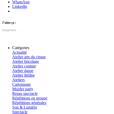
WhatsApp
LinkedIn
J’aime ça :
chargement…
Catégories
Actualité
Atelier arts du cirque
Atelier bricolage
Atelier couture
Atelier danse
Atelier théâtre
Ateliers
Cartonnage
Murder party
Repas spectacle
Répétitions en groupe
Répétitions générales
Son & Lumière
Spectacle