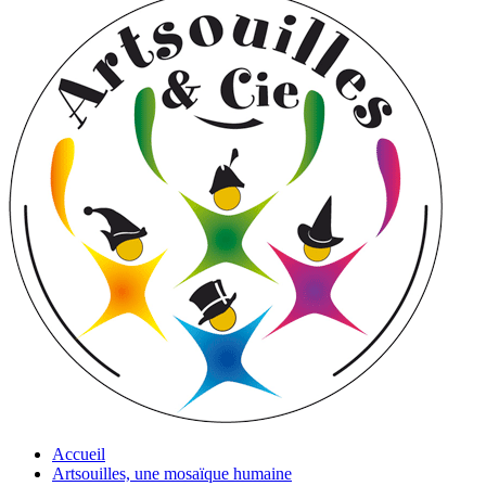
Accueil
Artsouilles, une mosaïque humaine