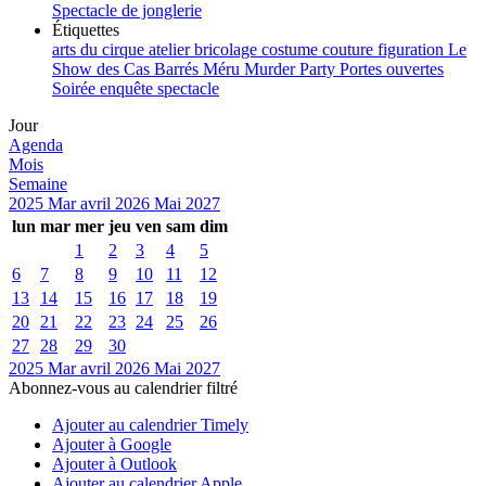
Spectacle de jonglerie
Étiquettes
arts du cirque
atelier
bricolage
costume
couture
figuration
Le
Show des Cas Barrés
Méru
Murder Party
Portes ouvertes
Soirée enquête
spectacle
Jour
Agenda
Mois
Semaine
2025
Mar
avril 2026
Mai
2027
lun
mar
mer
jeu
ven
sam
dim
1
2
3
4
5
6
7
8
9
10
11
12
13
14
15
16
17
18
19
20
21
22
23
24
25
26
27
28
29
30
2025
Mar
avril 2026
Mai
2027
Abonnez-vous au calendrier filtré
Ajouter au calendrier Timely
Ajouter à Google
Ajouter à Outlook
Ajouter au calendrier Apple