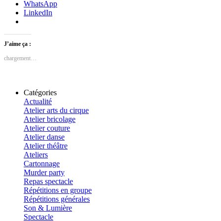
WhatsApp
LinkedIn
J’aime ça :
chargement…
Catégories
Actualité
Atelier arts du cirque
Atelier bricolage
Atelier couture
Atelier danse
Atelier théâtre
Ateliers
Cartonnage
Murder party
Repas spectacle
Répétitions en groupe
Répétitions générales
Son & Lumière
Spectacle