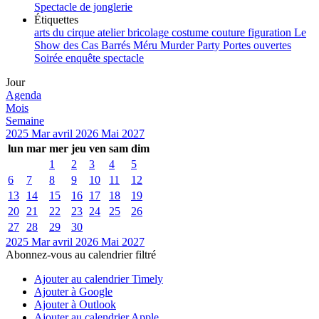
Spectacle de jonglerie
Étiquettes
arts du cirque
atelier
bricolage
costume
couture
figuration
Le
Show des Cas Barrés
Méru
Murder Party
Portes ouvertes
Soirée enquête
spectacle
Jour
Agenda
Mois
Semaine
2025
Mar
avril 2026
Mai
2027
lun
mar
mer
jeu
ven
sam
dim
1
2
3
4
5
6
7
8
9
10
11
12
13
14
15
16
17
18
19
20
21
22
23
24
25
26
27
28
29
30
2025
Mar
avril 2026
Mai
2027
Abonnez-vous au calendrier filtré
Ajouter au calendrier Timely
Ajouter à Google
Ajouter à Outlook
Ajouter au calendrier Apple