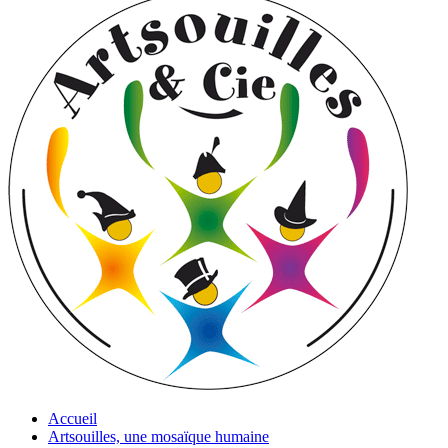
Accueil
Artsouilles, une mosaïque humaine