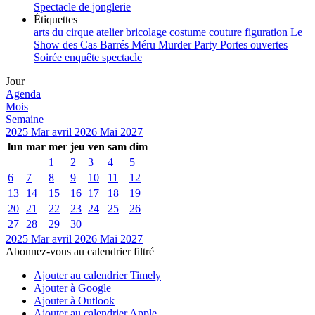
Spectacle de jonglerie
Étiquettes
arts du cirque
atelier
bricolage
costume
couture
figuration
Le
Show des Cas Barrés
Méru
Murder Party
Portes ouvertes
Soirée enquête
spectacle
Jour
Agenda
Mois
Semaine
2025
Mar
avril 2026
Mai
2027
lun
mar
mer
jeu
ven
sam
dim
1
2
3
4
5
6
7
8
9
10
11
12
13
14
15
16
17
18
19
20
21
22
23
24
25
26
27
28
29
30
2025
Mar
avril 2026
Mai
2027
Abonnez-vous au calendrier filtré
Ajouter au calendrier Timely
Ajouter à Google
Ajouter à Outlook
Ajouter au calendrier Apple