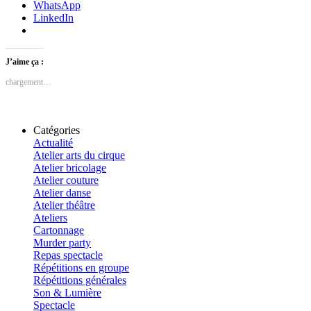
WhatsApp
LinkedIn
J’aime ça :
chargement…
Catégories
Actualité
Atelier arts du cirque
Atelier bricolage
Atelier couture
Atelier danse
Atelier théâtre
Ateliers
Cartonnage
Murder party
Repas spectacle
Répétitions en groupe
Répétitions générales
Son & Lumière
Spectacle