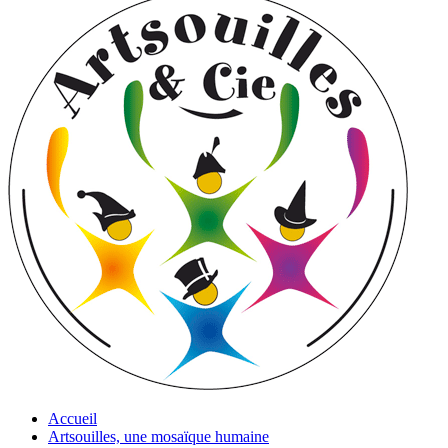
Accueil
Artsouilles, une mosaïque humaine