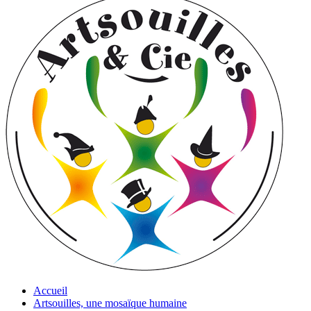
Accueil
Artsouilles, une mosaïque humaine