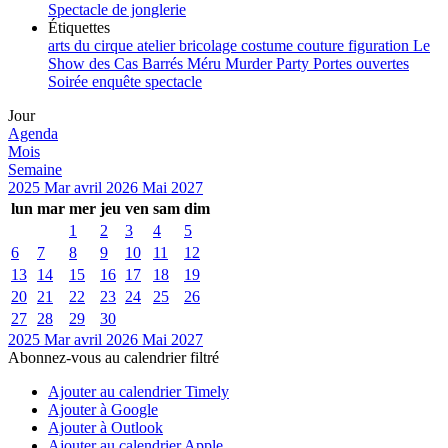
Spectacle de jonglerie
Étiquettes
arts du cirque
atelier
bricolage
costume
couture
figuration
Le
Show des Cas Barrés
Méru
Murder Party
Portes ouvertes
Soirée enquête
spectacle
Jour
Agenda
Mois
Semaine
2025
Mar
avril 2026
Mai
2027
lun
mar
mer
jeu
ven
sam
dim
1
2
3
4
5
6
7
8
9
10
11
12
13
14
15
16
17
18
19
20
21
22
23
24
25
26
27
28
29
30
2025
Mar
avril 2026
Mai
2027
Abonnez-vous au calendrier filtré
Ajouter au calendrier Timely
Ajouter à Google
Ajouter à Outlook
Ajouter au calendrier Apple