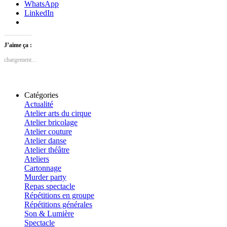
WhatsApp
LinkedIn
J’aime ça :
chargement…
Catégories
Actualité
Atelier arts du cirque
Atelier bricolage
Atelier couture
Atelier danse
Atelier théâtre
Ateliers
Cartonnage
Murder party
Repas spectacle
Répétitions en groupe
Répétitions générales
Son & Lumière
Spectacle