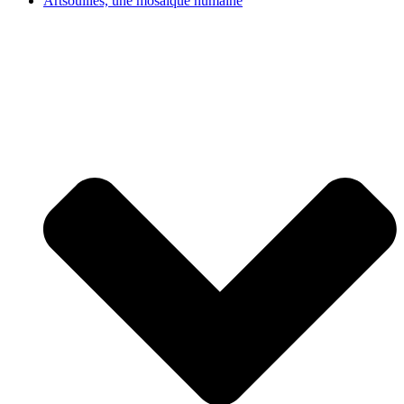
Artsouilles, une mosaïque humaine