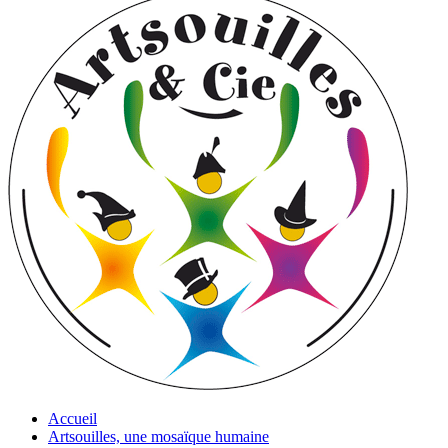
Accueil
Artsouilles, une mosaïque humaine