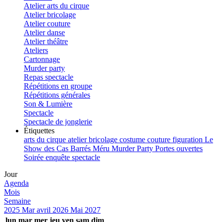
Atelier arts du cirque
Atelier bricolage
Atelier couture
Atelier danse
Atelier théâtre
Ateliers
Cartonnage
Murder party
Repas spectacle
Répétitions en groupe
Répétitions générales
Son & Lumière
Spectacle
Spectacle de jonglerie
Étiquettes
arts du cirque
atelier
bricolage
costume
couture
figuration
Le
Show des Cas Barrés
Méru
Murder Party
Portes ouvertes
Soirée enquête
spectacle
Jour
Agenda
Mois
Semaine
2025
Mar
avril 2026
Mai
2027
lun
mar
mer
jeu
ven
sam
dim