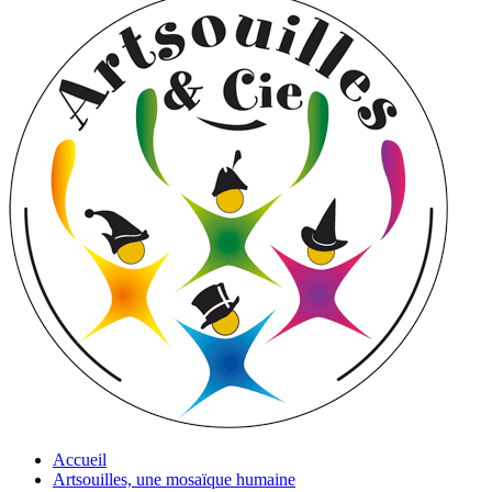
Accueil
Artsouilles, une mosaïque humaine