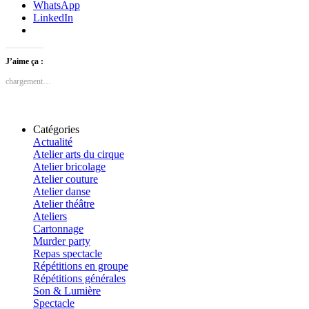
WhatsApp
LinkedIn
J’aime ça :
chargement…
Catégories
Actualité
Atelier arts du cirque
Atelier bricolage
Atelier couture
Atelier danse
Atelier théâtre
Ateliers
Cartonnage
Murder party
Repas spectacle
Répétitions en groupe
Répétitions générales
Son & Lumière
Spectacle