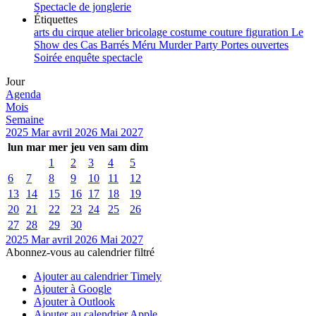
Spectacle de jonglerie
Étiquettes
arts du cirque
atelier
bricolage
costume
couture
figuration
Le
Show des Cas Barrés
Méru
Murder Party
Portes ouvertes
Soirée enquête
spectacle
Jour
Agenda
Mois
Semaine
2025
Mar
avril 2026
Mai
2027
lun
mar
mer
jeu
ven
sam
dim
1
2
3
4
5
6
7
8
9
10
11
12
13
14
15
16
17
18
19
20
21
22
23
24
25
26
27
28
29
30
2025
Mar
avril 2026
Mai
2027
Abonnez-vous au calendrier filtré
Ajouter au calendrier Timely
Ajouter à Google
Ajouter à Outlook
Ajouter au calendrier Apple