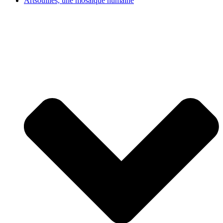
Artsouilles, une mosaïque humaine