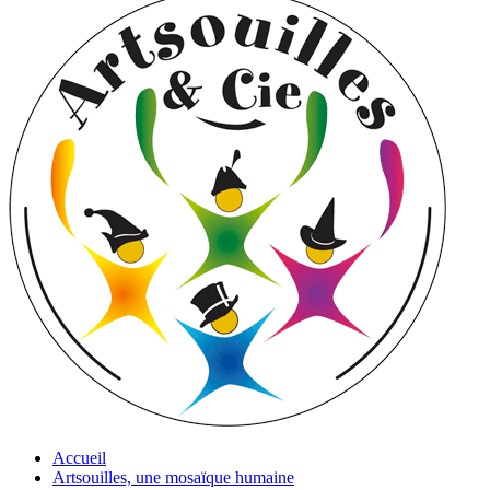
Accueil
Artsouilles, une mosaïque humaine