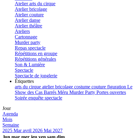
Atelier arts du cirque
Atelier bricolage
Atelier couture
Atelier danse
Atelier théâtre
Ateliers
Cartonnage
Murder party
Repas spectacle
Répétitions en groupe
Répétitions générales
Son & Lumière
Spectacle
Spectacle de jonglerie
Étiquettes
arts du cirque
atelier
bricolage
costume
couture
figuration
Le
Show des Cas Barrés
Méru
Murder Party
Portes ouvertes
Soirée enquête
spectacle
Jour
Agenda
Mois
Semaine
2025
Mar
avril 2026
Mai
2027
lun
mar
mer
jeu
ven
sam
dim