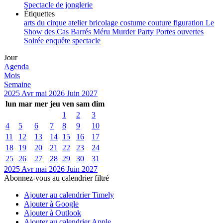
Spectacle de jonglerie
Étiquettes
arts du cirque
atelier
bricolage
costume
couture
figuration
Le
Show des Cas Barrés
Méru
Murder Party
Portes ouvertes
Soirée enquête
spectacle
Jour
Agenda
Mois
Semaine
2025
Avr
mai 2026
Juin
2027
lun
mar
mer
jeu
ven
sam
dim
1
2
3
4
5
6
7
8
9
10
11
12
13
14
15
16
17
18
19
20
21
22
23
24
25
26
27
28
29
30
31
2025
Avr
mai 2026
Juin
2027
Abonnez-vous au calendrier filtré
Ajouter au calendrier Timely
Ajouter à Google
Ajouter à Outlook
Ajouter au calendrier Apple