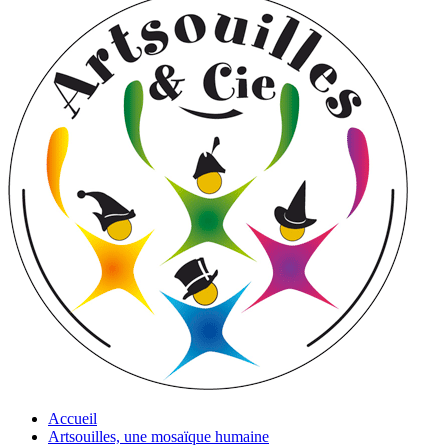
Accueil
Artsouilles, une mosaïque humaine