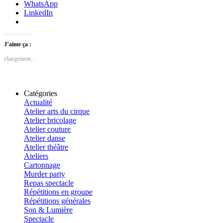
WhatsApp
LinkedIn
J’aime ça :
chargement…
Catégories
Actualité
Atelier arts du cirque
Atelier bricolage
Atelier couture
Atelier danse
Atelier théâtre
Ateliers
Cartonnage
Murder party
Repas spectacle
Répétitions en groupe
Répétitions générales
Son & Lumière
Spectacle