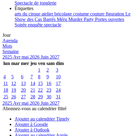
Spectacle de jonglerie
Étiquettes
arts du cirque
atelier
bricolage
costume
couture
figuration
Le
Show des Cas Barrés
Méru
Murder Party
Portes ouvertes
Soirée enquête
spectacle
Jour
Agenda
Mois
Semaine
2025
Avr
mai 2026
Juin
2027
lun
mar
mer
jeu
ven
sam
dim
1
2
3
4
5
6
7
8
9
10
11
12
13
14
15
16
17
18
19
20
21
22
23
24
25
26
27
28
29
30
31
2025
Avr
mai 2026
Juin
2027
Abonnez-vous au calendrier filtré
Ajouter au calendrier Timely
Ajouter à Google
Ajouter à Outlook
Ajouter au calendrier Apple