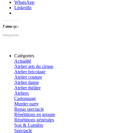
WhatsApp
LinkedIn
J’aime ça :
chargement…
Catégories
Actualité
Atelier arts du cirque
Atelier bricolage
Atelier couture
Atelier danse
Atelier théâtre
Ateliers
Cartonnage
Murder party
Repas spectacle
Répétitions en groupe
Répétitions générales
Son & Lumière
Spectacle