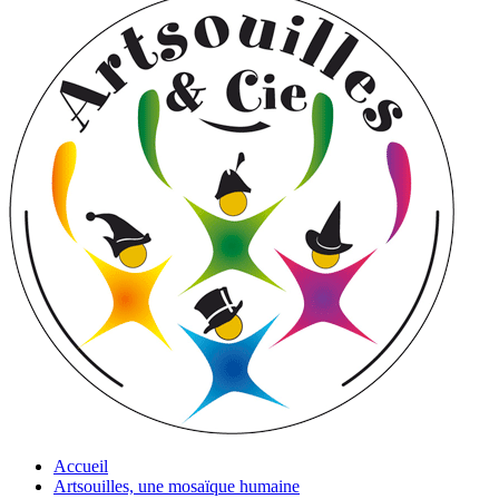
Accueil
Artsouilles, une mosaïque humaine