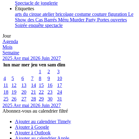
Spectacle de jonglerie
Étiquettes
arts du cirque
atelier
bricolage
costume
couture
figuration
Le
Show des Cas Barrés
Méru
Murder Party
Portes ouvertes
Soirée enquête
spectacle
Jour
Agenda
Mois
Semaine
2025
Avr
mai 2026
Juin
2027
lun
mar
mer
jeu
ven
sam
dim
1
2
3
4
5
6
7
8
9
10
11
12
13
14
15
16
17
18
19
20
21
22
23
24
25
26
27
28
29
30
31
2025
Avr
mai 2026
Juin
2027
Abonnez-vous au calendrier filtré
Ajouter au calendrier Timely
Ajouter à Google
Ajouter à Outlook
Ajouter au calendrier Apple