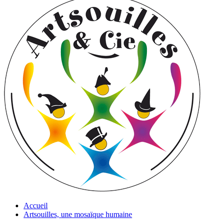
Accueil
Artsouilles, une mosaïque humaine