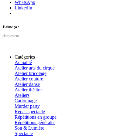
WhatsApp
LinkedIn
J’aime ça :
chargement…
Catégories
Actualité
Atelier arts du cirque
Atelier bricolage
Atelier couture
Atelier danse
Atelier théâtre
Ateliers
Cartonnage
Murder party
Repas spectacle
Répétitions en groupe
Répétitions générales
Son & Lumière
Spectacle