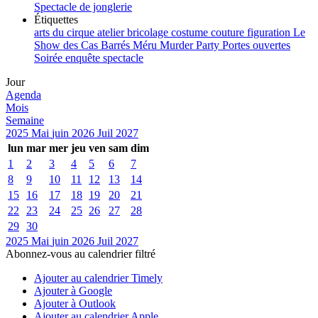
Spectacle de jonglerie
Étiquettes
arts du cirque
atelier
bricolage
costume
couture
figuration
Le
Show des Cas Barrés
Méru
Murder Party
Portes ouvertes
Soirée enquête
spectacle
Jour
Agenda
Mois
Semaine
2025
Mai
juin 2026
Juil
2027
lun
mar
mer
jeu
ven
sam
dim
1
2
3
4
5
6
7
8
9
10
11
12
13
14
15
16
17
18
19
20
21
22
23
24
25
26
27
28
29
30
2025
Mai
juin 2026
Juil
2027
Abonnez-vous au calendrier filtré
Ajouter au calendrier Timely
Ajouter à Google
Ajouter à Outlook
Ajouter au calendrier Apple