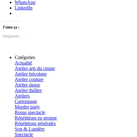
WhatsApp
LinkedIn
J’aime ça :
chargement…
Catégories
Actualité
Atelier arts du cirque
Atelier bricolage
Atelier couture
Atelier danse
Atelier théâtre
Ateliers
Cartonnage
Murder party
Repas spectacle
Répétitions en groupe
Répétitions générales
Son & Lumière
Spectacle