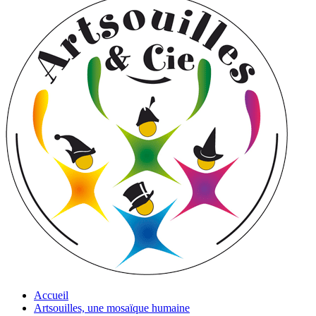
Accueil
Artsouilles, une mosaïque humaine