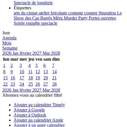
Spectacle de jonglerie
Étiquettes
arts du cirque
atelier
bricolage
costume
couture
figuration
Le
Show des Cas Barrés
Méru
Murder Party
Portes ouvertes
Soirée enquête
spectacle
Jour
Agenda
Mois
Semaine
2026
Jan
février 2027
Mar
2028
lun
mar
mer
jeu
ven
sam
dim
1
2
3
4
5
6
7
8
9
10
11
12
13
14
15
16
17
18
19
20
21
22
23
24
25
26
27
28
2026
Jan
février 2027
Mar
2028
Abonnez-vous au calendrier filtré
Ajouter au calendrier Timely
Ajouter à Google
Ajouter à Outlook
Ajouter au calendrier Apple
Ajouter à un autre calendrier