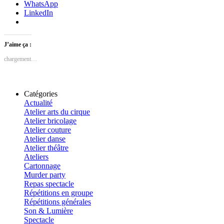
WhatsApp
LinkedIn
J’aime ça :
chargement…
Catégories
Actualité
Atelier arts du cirque
Atelier bricolage
Atelier couture
Atelier danse
Atelier théâtre
Ateliers
Cartonnage
Murder party
Repas spectacle
Répétitions en groupe
Répétitions générales
Son & Lumière
Spectacle