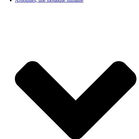
Artsouilles, une mosaïque humaine