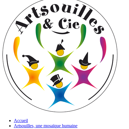
Accueil
Artsouilles, une mosaïque humaine