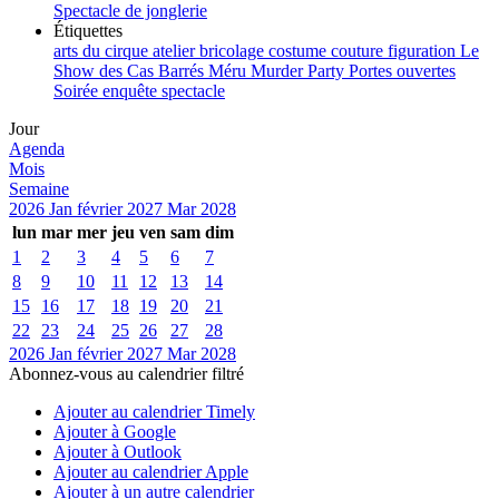
Spectacle de jonglerie
Étiquettes
arts du cirque
atelier
bricolage
costume
couture
figuration
Le
Show des Cas Barrés
Méru
Murder Party
Portes ouvertes
Soirée enquête
spectacle
Jour
Agenda
Mois
Semaine
2026
Jan
février 2027
Mar
2028
lun
mar
mer
jeu
ven
sam
dim
1
2
3
4
5
6
7
8
9
10
11
12
13
14
15
16
17
18
19
20
21
22
23
24
25
26
27
28
2026
Jan
février 2027
Mar
2028
Abonnez-vous au calendrier filtré
Ajouter au calendrier Timely
Ajouter à Google
Ajouter à Outlook
Ajouter au calendrier Apple
Ajouter à un autre calendrier