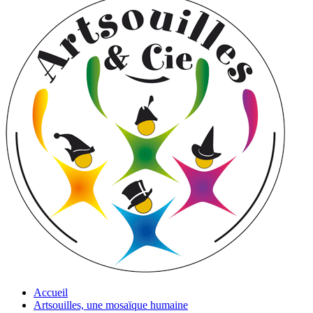
Accueil
Artsouilles, une mosaïque humaine