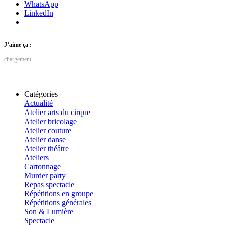
WhatsApp
LinkedIn
J’aime ça :
chargement…
Catégories
Actualité
Atelier arts du cirque
Atelier bricolage
Atelier couture
Atelier danse
Atelier théâtre
Ateliers
Cartonnage
Murder party
Repas spectacle
Répétitions en groupe
Répétitions générales
Son & Lumière
Spectacle