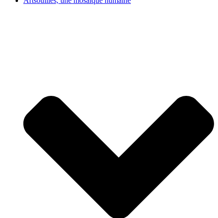
Artsouilles, une mosaïque humaine