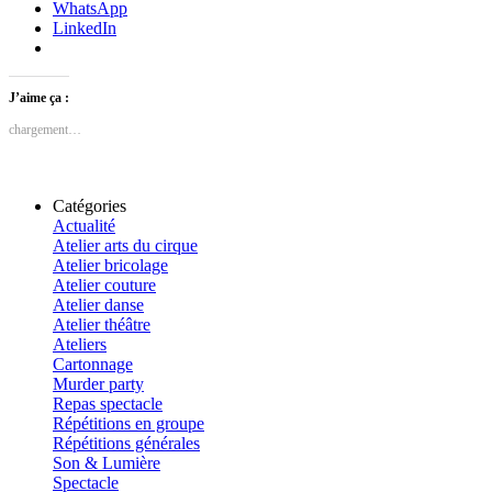
WhatsApp
LinkedIn
J’aime ça :
chargement…
Catégories
Actualité
Atelier arts du cirque
Atelier bricolage
Atelier couture
Atelier danse
Atelier théâtre
Ateliers
Cartonnage
Murder party
Repas spectacle
Répétitions en groupe
Répétitions générales
Son & Lumière
Spectacle