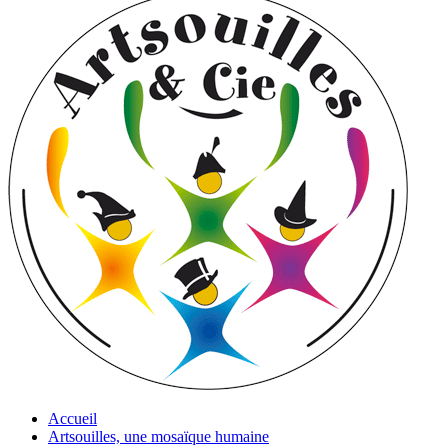
Accueil
Artsouilles, une mosaïque humaine