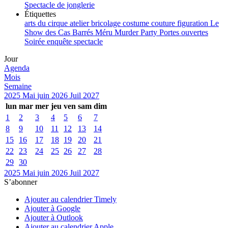
Spectacle de jonglerie
Étiquettes
arts du cirque
atelier
bricolage
costume
couture
figuration
Le
Show des Cas Barrés
Méru
Murder Party
Portes ouvertes
Soirée enquête
spectacle
Jour
Agenda
Mois
Semaine
2025
Mai
juin 2026
Juil
2027
lun
mar
mer
jeu
ven
sam
dim
1
2
3
4
5
6
7
8
9
10
11
12
13
14
15
16
17
18
19
20
21
22
23
24
25
26
27
28
29
30
2025
Mai
juin 2026
Juil
2027
S’abonner
Ajouter au calendrier Timely
Ajouter à Google
Ajouter à Outlook
Ajouter au calendrier Apple