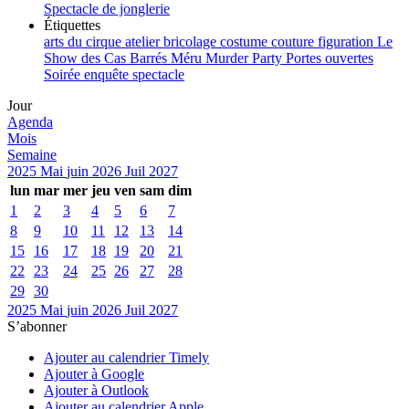
Spectacle de jonglerie
Étiquettes
arts du cirque
atelier
bricolage
costume
couture
figuration
Le
Show des Cas Barrés
Méru
Murder Party
Portes ouvertes
Soirée enquête
spectacle
Jour
Agenda
Mois
Semaine
2025
Mai
juin 2026
Juil
2027
lun
mar
mer
jeu
ven
sam
dim
1
2
3
4
5
6
7
8
9
10
11
12
13
14
15
16
17
18
19
20
21
22
23
24
25
26
27
28
29
30
2025
Mai
juin 2026
Juil
2027
S’abonner
Ajouter au calendrier Timely
Ajouter à Google
Ajouter à Outlook
Ajouter au calendrier Apple