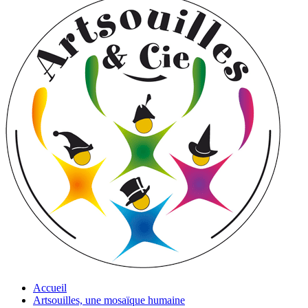
Accueil
Artsouilles, une mosaïque humaine