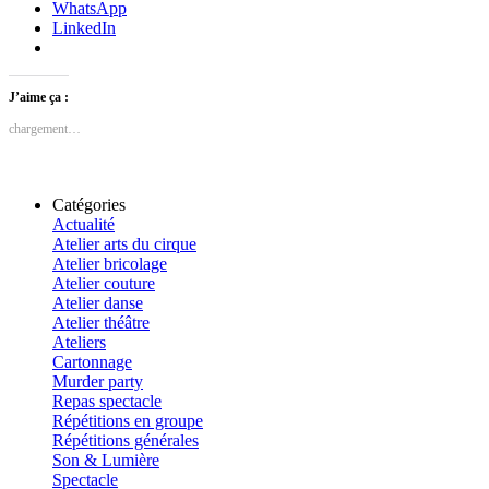
WhatsApp
LinkedIn
J’aime ça :
chargement…
Catégories
Actualité
Atelier arts du cirque
Atelier bricolage
Atelier couture
Atelier danse
Atelier théâtre
Ateliers
Cartonnage
Murder party
Repas spectacle
Répétitions en groupe
Répétitions générales
Son & Lumière
Spectacle