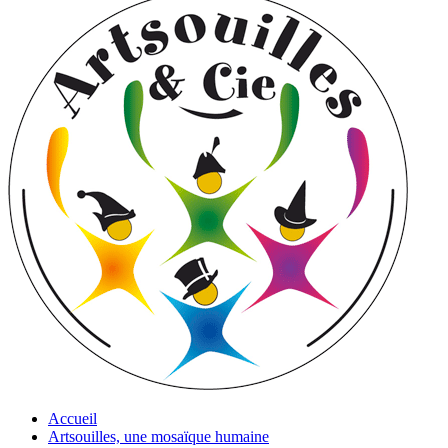
Accueil
Artsouilles, une mosaïque humaine