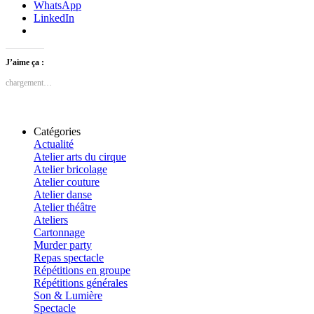
WhatsApp
LinkedIn
J’aime ça :
chargement…
Catégories
Actualité
Atelier arts du cirque
Atelier bricolage
Atelier couture
Atelier danse
Atelier théâtre
Ateliers
Cartonnage
Murder party
Repas spectacle
Répétitions en groupe
Répétitions générales
Son & Lumière
Spectacle