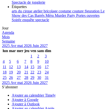
Spectacle de jonglerie
Étiquettes
arts du cirque
atelier
bricolage
costume
couture
figuration
Le
Show des Cas Barrés
Méru
Murder Party
Portes ouvertes
Soirée enquête
spectacle
Jour
Agenda
Mois
Semaine
2025
Avr
mai 2026
Juin
2027
lun
mar
mer
jeu
ven
sam
dim
1
2
3
4
5
6
7
8
9
10
11
12
13
14
15
16
17
18
19
20
21
22
23
24
25
26
27
28
29
30
31
2025
Avr
mai 2026
Juin
2027
S’abonner
Ajouter au calendrier Timely
Ajouter à Google
Ajouter à Outlook
Ajouter au calendrier Apple