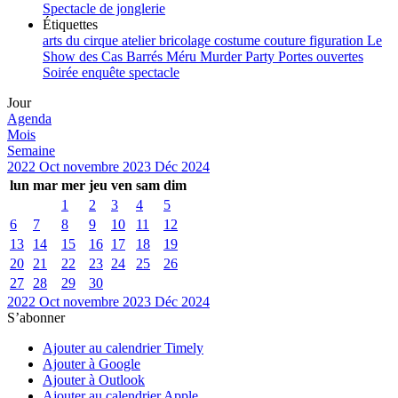
Spectacle de jonglerie
Étiquettes
arts du cirque
atelier
bricolage
costume
couture
figuration
Le
Show des Cas Barrés
Méru
Murder Party
Portes ouvertes
Soirée enquête
spectacle
Jour
Agenda
Mois
Semaine
2022
Oct
novembre 2023
Déc
2024
lun
mar
mer
jeu
ven
sam
dim
1
2
3
4
5
6
7
8
9
10
11
12
13
14
15
16
17
18
19
20
21
22
23
24
25
26
27
28
29
30
2022
Oct
novembre 2023
Déc
2024
S’abonner
Ajouter au calendrier Timely
Ajouter à Google
Ajouter à Outlook
Ajouter au calendrier Apple