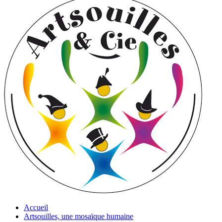
Accueil
Artsouilles, une mosaïque humaine