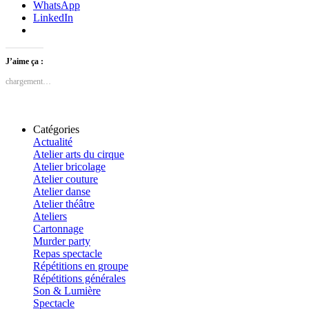
WhatsApp
LinkedIn
J’aime ça :
chargement…
Catégories
Actualité
Atelier arts du cirque
Atelier bricolage
Atelier couture
Atelier danse
Atelier théâtre
Ateliers
Cartonnage
Murder party
Repas spectacle
Répétitions en groupe
Répétitions générales
Son & Lumière
Spectacle