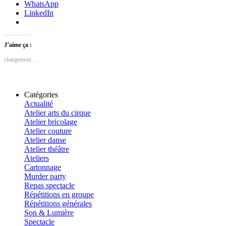
WhatsApp
LinkedIn
J’aime ça :
chargement…
Catégories
Actualité
Atelier arts du cirque
Atelier bricolage
Atelier couture
Atelier danse
Atelier théâtre
Ateliers
Cartonnage
Murder party
Repas spectacle
Répétitions en groupe
Répétitions générales
Son & Lumière
Spectacle