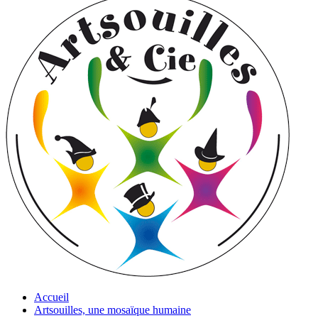
Accueil
Artsouilles, une mosaïque humaine