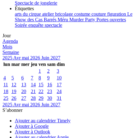
Spectacle de jonglerie
Étiquettes
arts du cirque
atelier
bricolage
costume
couture
figuration
Le
Show des Cas Barrés
Méru
Murder Party
Portes ouvertes
Soirée enquête
spectacle
Jour
Agenda
Mois
Semaine
2025
Avr
mai 2026
Juin
2027
lun
mar
mer
jeu
ven
sam
dim
1
2
3
4
5
6
7
8
9
10
11
12
13
14
15
16
17
18
19
20
21
22
23
24
25
26
27
28
29
30
31
2025
Avr
mai 2026
Juin
2027
S’abonner
Ajouter au calendrier Timely
Ajouter à Google
Ajouter à Outlook
Ajouter au calendrier Apple