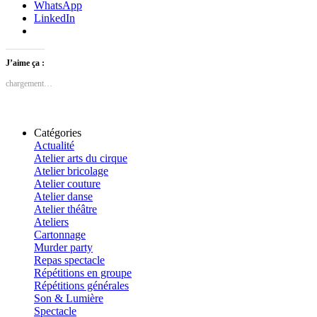
WhatsApp
LinkedIn
J’aime ça :
chargement…
Catégories
Actualité
Atelier arts du cirque
Atelier bricolage
Atelier couture
Atelier danse
Atelier théâtre
Ateliers
Cartonnage
Murder party
Repas spectacle
Répétitions en groupe
Répétitions générales
Son & Lumière
Spectacle