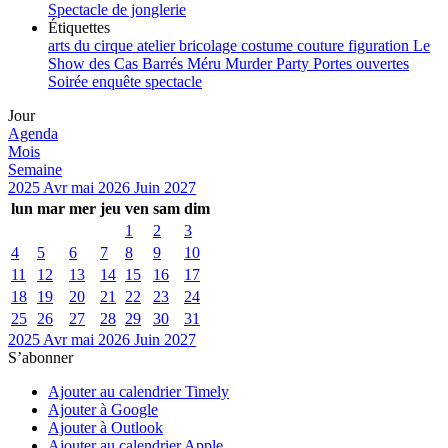
Spectacle de jonglerie
Étiquettes
arts du cirque
atelier
bricolage
costume
couture
figuration
Le
Show des Cas Barrés
Méru
Murder Party
Portes ouvertes
Soirée enquête
spectacle
Jour
Agenda
Mois
Semaine
2025
Avr
mai 2026
Juin
2027
lun
mar
mer
jeu
ven
sam
dim
1
2
3
4
5
6
7
8
9
10
11
12
13
14
15
16
17
18
19
20
21
22
23
24
25
26
27
28
29
30
31
2025
Avr
mai 2026
Juin
2027
S’abonner
Ajouter au calendrier Timely
Ajouter à Google
Ajouter à Outlook
Ajouter au calendrier Apple