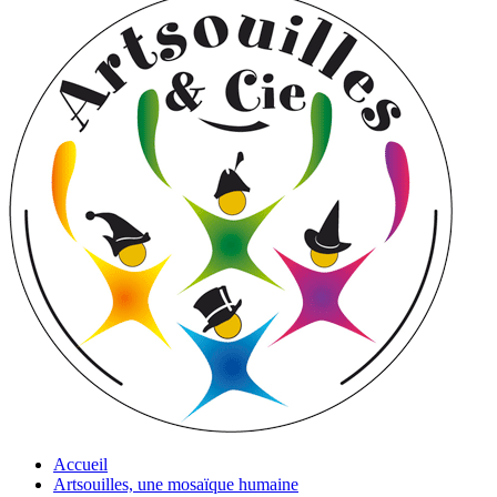
Accueil
Artsouilles, une mosaïque humaine