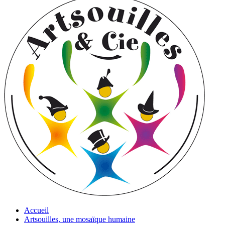
Accueil
Artsouilles, une mosaïque humaine