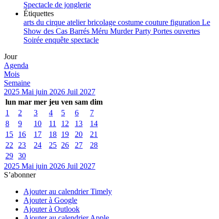
Spectacle de jonglerie
Étiquettes
arts du cirque
atelier
bricolage
costume
couture
figuration
Le
Show des Cas Barrés
Méru
Murder Party
Portes ouvertes
Soirée enquête
spectacle
Jour
Agenda
Mois
Semaine
2025
Mai
juin 2026
Juil
2027
lun
mar
mer
jeu
ven
sam
dim
1
2
3
4
5
6
7
8
9
10
11
12
13
14
15
16
17
18
19
20
21
22
23
24
25
26
27
28
29
30
2025
Mai
juin 2026
Juil
2027
S’abonner
Ajouter au calendrier Timely
Ajouter à Google
Ajouter à Outlook
Ajouter au calendrier Apple