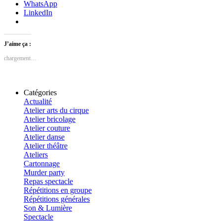
WhatsApp
LinkedIn
J’aime ça :
chargement…
Catégories
Actualité
Atelier arts du cirque
Atelier bricolage
Atelier couture
Atelier danse
Atelier théâtre
Ateliers
Cartonnage
Murder party
Repas spectacle
Répétitions en groupe
Répétitions générales
Son & Lumière
Spectacle