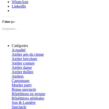
WhatsApp
LinkedIn
J’aime ça :
chargement…
Catégories
Actualité
Atelier arts du cirque
Atelier bricolage
Atelier couture
Atelier danse
Atelier théâtre
Ateliers
Cartonnage
Murder party
Repas spectacle
Répétitions en groupe
Répétitions générales
Son & Lumière
Spectacle