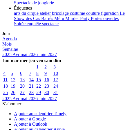
Spectacle de jonglerie
Étiquettes
arts du cirque
atelier
bricolage
costume
couture
figuration
Le
Show des Cas Barrés
Méru
Murder Party
Portes ouvertes
Soirée enquête
spectacle
Jour
Agenda
Mois
Semaine
2025
Avr
mai 2026
Juin
2027
lun
mar
mer
jeu
ven
sam
dim
1
2
3
4
5
6
7
8
9
10
11
12
13
14
15
16
17
18
19
20
21
22
23
24
25
26
27
28
29
30
31
2025
Avr
mai 2026
Juin
2027
S’abonner
Ajouter au calendrier Timely
Ajouter à Google
Ajouter à Outlook
Ajouter au calendrier Apple