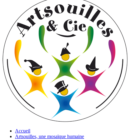
Accueil
Artsouilles, une mosaïque humaine