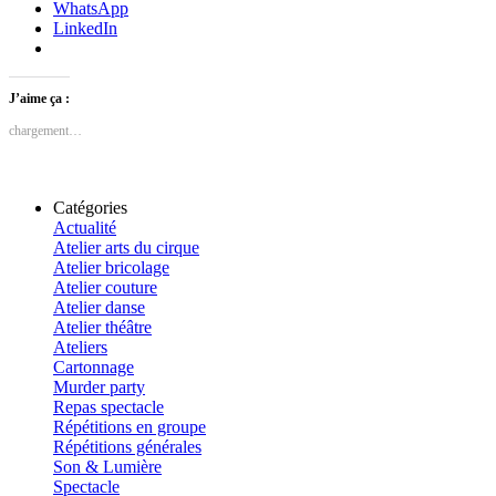
WhatsApp
LinkedIn
J’aime ça :
chargement…
Catégories
Actualité
Atelier arts du cirque
Atelier bricolage
Atelier couture
Atelier danse
Atelier théâtre
Ateliers
Cartonnage
Murder party
Repas spectacle
Répétitions en groupe
Répétitions générales
Son & Lumière
Spectacle