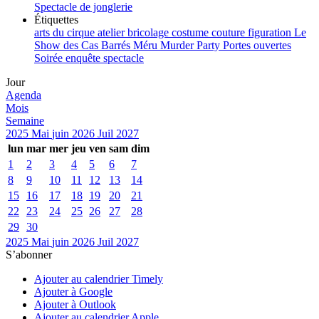
Spectacle de jonglerie
Étiquettes
arts du cirque
atelier
bricolage
costume
couture
figuration
Le
Show des Cas Barrés
Méru
Murder Party
Portes ouvertes
Soirée enquête
spectacle
Jour
Agenda
Mois
Semaine
2025
Mai
juin 2026
Juil
2027
lun
mar
mer
jeu
ven
sam
dim
1
2
3
4
5
6
7
8
9
10
11
12
13
14
15
16
17
18
19
20
21
22
23
24
25
26
27
28
29
30
2025
Mai
juin 2026
Juil
2027
S’abonner
Ajouter au calendrier Timely
Ajouter à Google
Ajouter à Outlook
Ajouter au calendrier Apple