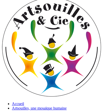
Accueil
Artsouilles, une mosaïque humaine