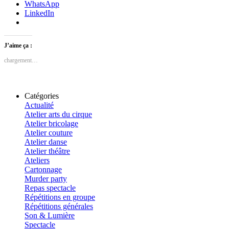
WhatsApp
LinkedIn
J’aime ça :
chargement…
Catégories
Actualité
Atelier arts du cirque
Atelier bricolage
Atelier couture
Atelier danse
Atelier théâtre
Ateliers
Cartonnage
Murder party
Repas spectacle
Répétitions en groupe
Répétitions générales
Son & Lumière
Spectacle