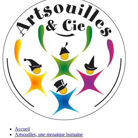
Accueil
Artsouilles, une mosaïque humaine