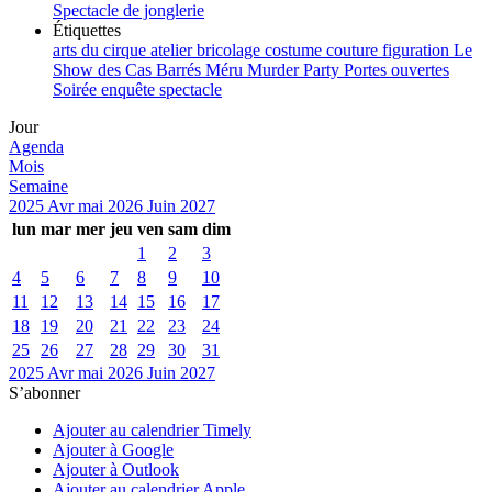
Spectacle de jonglerie
Étiquettes
arts du cirque
atelier
bricolage
costume
couture
figuration
Le
Show des Cas Barrés
Méru
Murder Party
Portes ouvertes
Soirée enquête
spectacle
Jour
Agenda
Mois
Semaine
2025
Avr
mai 2026
Juin
2027
lun
mar
mer
jeu
ven
sam
dim
1
2
3
4
5
6
7
8
9
10
11
12
13
14
15
16
17
18
19
20
21
22
23
24
25
26
27
28
29
30
31
2025
Avr
mai 2026
Juin
2027
S’abonner
Ajouter au calendrier Timely
Ajouter à Google
Ajouter à Outlook
Ajouter au calendrier Apple