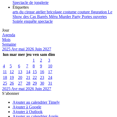
Spectacle de jonglerie
Étiquettes
arts du cirque
atelier
bricolage
costume
couture
figuration
Le
Show des Cas Barrés
Méru
Murder Party
Portes ouvertes
Soirée enquête
spectacle
Jour
Agenda
Mois
Semaine
2025
Avr
mai 2026
Juin
2027
lun
mar
mer
jeu
ven
sam
dim
1
2
3
4
5
6
7
8
9
10
11
12
13
14
15
16
17
18
19
20
21
22
23
24
25
26
27
28
29
30
31
2025
Avr
mai 2026
Juin
2027
S’abonner
Ajouter au calendrier Timely
Ajouter à Google
Ajouter à Outlook
Ajouter au calendrier Apple