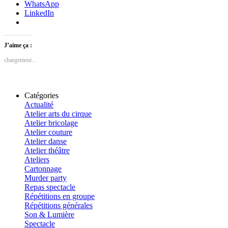
WhatsApp
LinkedIn
J’aime ça :
chargement…
Catégories
Actualité
Atelier arts du cirque
Atelier bricolage
Atelier couture
Atelier danse
Atelier théâtre
Ateliers
Cartonnage
Murder party
Repas spectacle
Répétitions en groupe
Répétitions générales
Son & Lumière
Spectacle