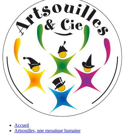
Accueil
Artsouilles, une mosaïque humaine