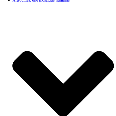
Artsouilles, une mosaïque humaine